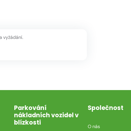
a vyžádání.
Parkování
Společnost
nákladních vozidel v
blízkosti
O nás