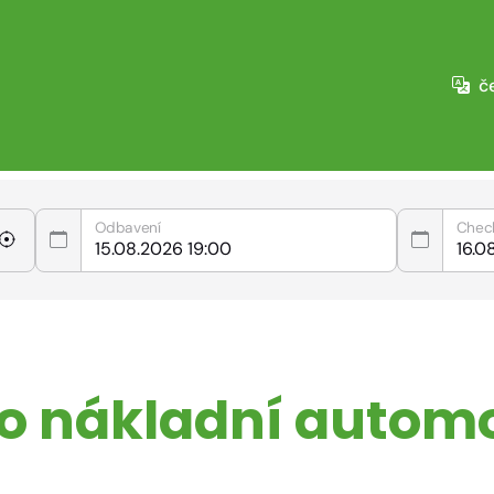
č
Odbavení
Chec
ro nákladní automo