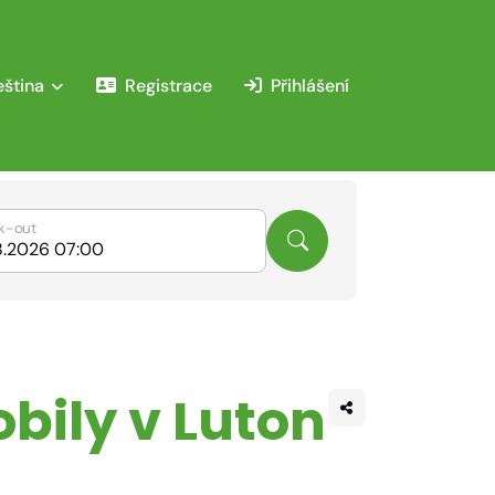
eština
Registrace
Přihlášení
k-out
bily v Luton