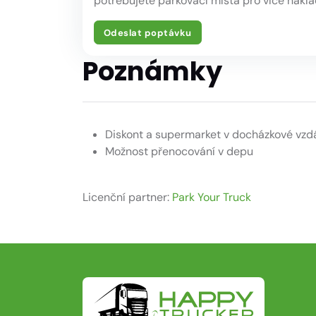
potřebujete parkovací místa pro více náklad
Odeslat poptávku
Poznámky
Diskont a supermarket v docházkové vzd
Možnost přenocování v depu
Licenční partner:
Park Your Truck