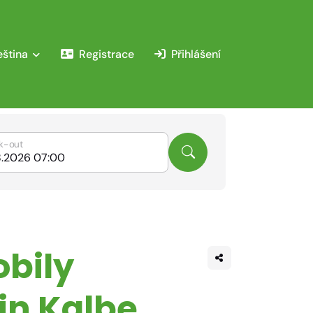
eština
Registrace
Přihlášení
k-out
obily
in Kalbe