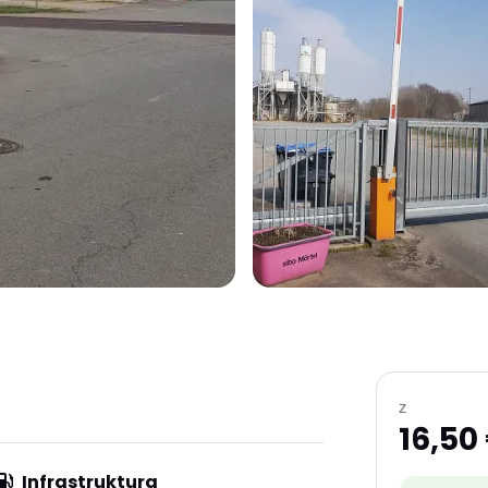
z
16,50
Infrastruktura