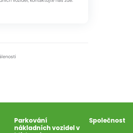
ních vozidel, kontaktujte nás zde.
álenosti
Parkování
Společnost
nákladních vozidel v