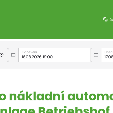
č
Odbavení
Chec
ro nákladní autom
lage Betriebshof 