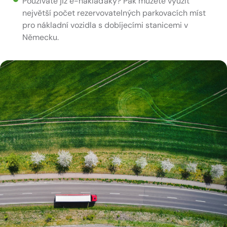
Používáte již e-náklaďáky? Pak můžete využít
největší počet rezervovatelných parkovacích míst
pro nákladní vozidla s dobíjecími stanicemi v
Německu.