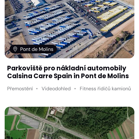
Pont de Molins
Parkoviště pro nákladní automobily
Calsina Carre Spain in Pont de Molins
Přemostění
Videodohled
Fitness řidičů kamionů