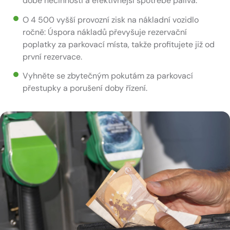
době nečinnosti a efektivnější spotřebě paliva.
O 4 500 vyšší provozní zisk na nákladní vozidlo
ročně: Úspora nákladů převyšuje rezervační
poplatky za parkovací místa, takže profitujete již od
první rezervace.
Vyhněte se zbytečným pokutám za parkovací
přestupky a porušení doby řízení.