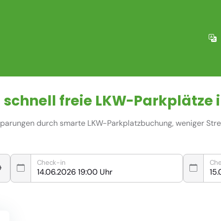
 schnell freie
LKW-Parkplätze
i
nsparungen durch smarte LKW-Parkplatzbuchung, weniger Stres
Check-in
Che