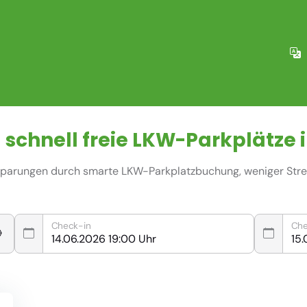
 schnell freie
LKW-Parkplätze
i
nsparungen durch smarte LKW-Parkplatzbuchung, weniger Stres
Check-in
Che