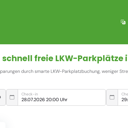
 schnell freie
LKW-Parkplätze
i
nsparungen durch smarte LKW-Parkplatzbuchung, weniger Stres
Check-in
Che