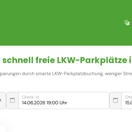
 schnell freie
LKW-Parkplätze
i
nsparungen durch smarte LKW-Parkplatzbuchung, weniger Stres
Check-in
Che