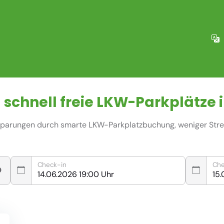
 schnell freie
LKW-Parkplätze
i
nsparungen durch smarte LKW-Parkplatzbuchung, weniger Stres
Check-in
Che