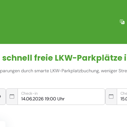
 schnell freie
LKW-Parkplätze
i
nsparungen durch smarte LKW-Parkplatzbuchung, weniger Stres
Check-in
Che