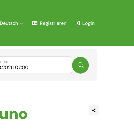
Deutsch
Registrieren
Login
k-out
luno