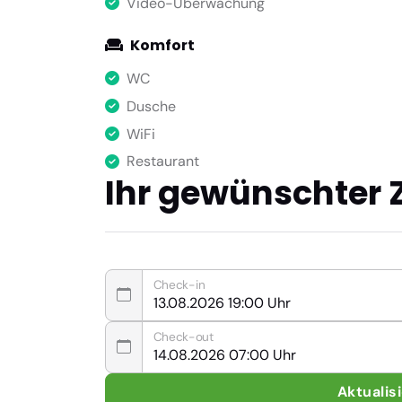
Video-Überwachung
Komfort
WC
Dusche
WiFi
Restaurant
Ihr gewünschter 
Check-in
Check-out
Aktualis