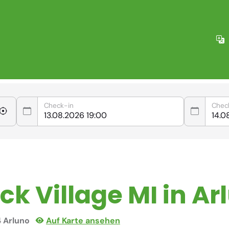
Check-in
Chec
ck Village MI in Ar
4 Arluno
Auf Karte ansehen