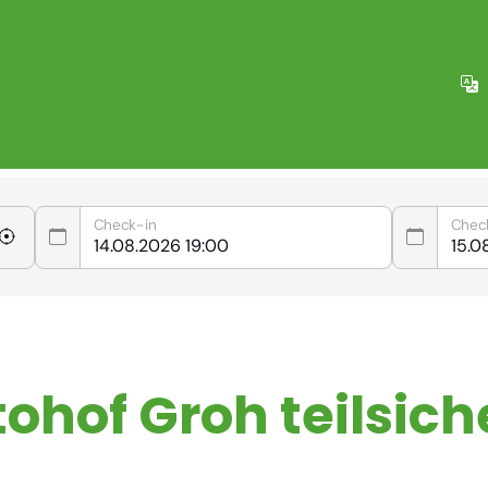
Check-in
Chec
ohof Groh teilsiche