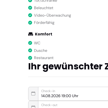
Tor/Schranke
Beleuchtet
Video-Überwachung
Förderfähig
Komfort
WC
Dusche
Restaurant
Ihr gewünschter 
Check-in
Check-out