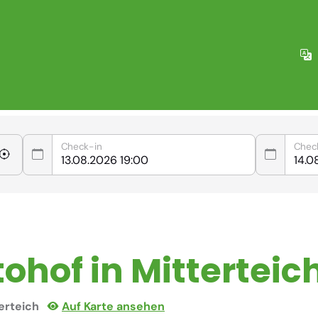
Check-in
Chec
ohof in Mitterteic
terteich
Auf Karte ansehen