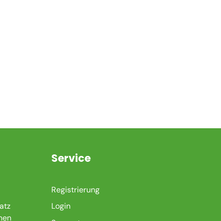
n
Service
Registrierung
atz
Login
nen