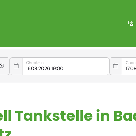
Check-in
Chec
ll Tankstelle in Ba
tz