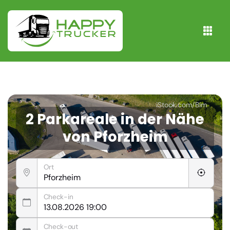
iStock.com/Bim
2 Parkareale in der Nähe
von Pforzheim
Ort
Check-in
Check-out