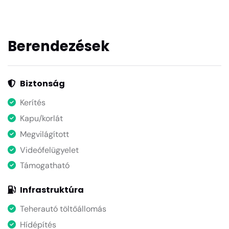
Berendezések
Biztonság
Kerítés
Kapu/korlát
Megvilágított
Videófelügyelet
Támogatható
Infrastruktúra
Teherautó töltőállomás
Hídépítés