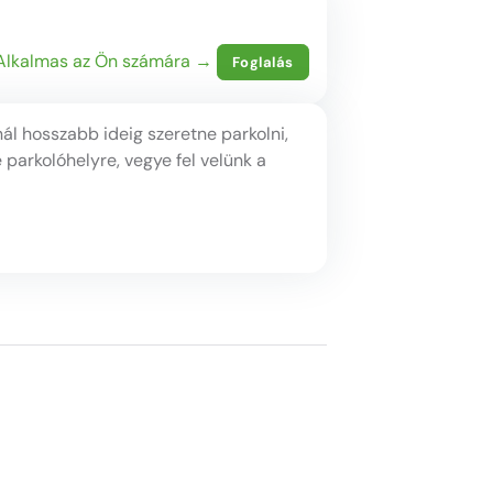
Alkalmas az Ön számára →
Foglalás
l hosszabb ideig szeretne parkolni,
parkolóhelyre, vegye fel velünk a