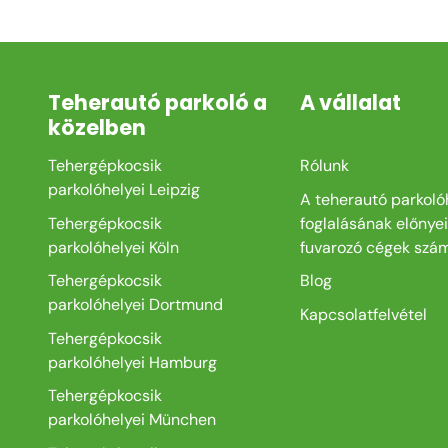
Teherautó parkoló a
A vállalat
közelben
Tehergépkocsik
Rólunk
parkolóhelyei Leipzig
A teherautó parkoló
Tehergépkocsik
foglalásának előnyei
parkolóhelyei Köln
fuvarozó cégek szá
Tehergépkocsik
Blog
parkolóhelyei Dortmund
Kapcsolatfelvétel
Tehergépkocsik
parkolóhelyei Hamburg
Tehergépkocsik
parkolóhelyei München