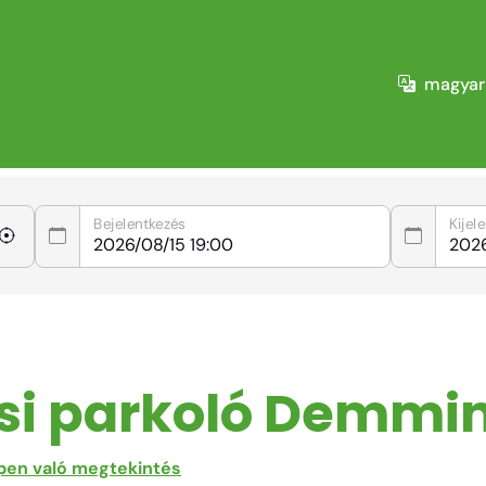
magyar
Bejelentkezés
Kijel
si parkoló Demmi
pen való megtekintés