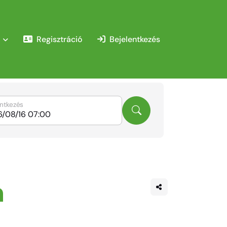
Regisztráció
Bejelentkezés
entkezés
n