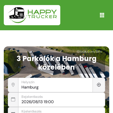
iStock.com/Bim
3 Parkolók a Hamburg
közelében
Helyszín
Bejelentkezés
Kijelentkezés