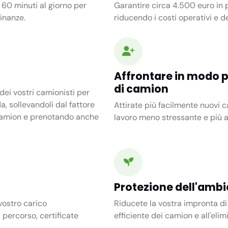
i
60 minuti
al giorno per
Garantire circa 4.500 euro in p
inanze.
riducendo i costi operativi e d
Affrontare in modo pr
di camion
ei vostri camionisti per
a, sollevandoli dal fattore
Attirate più facilmente nuovi 
 camion e prenotando anche
lavoro meno stressante e più ap
Protezione dell'amb
 vostro carico
Riducete la vostra impronta di
 percorso, certificate
efficiente dei camion e all'elim