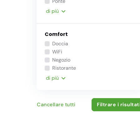
Ponte
di più
Comfort
Doccia
WiFi
Negozio
Ristorante
di più
Cancellare tutti
Filtrare i risultat