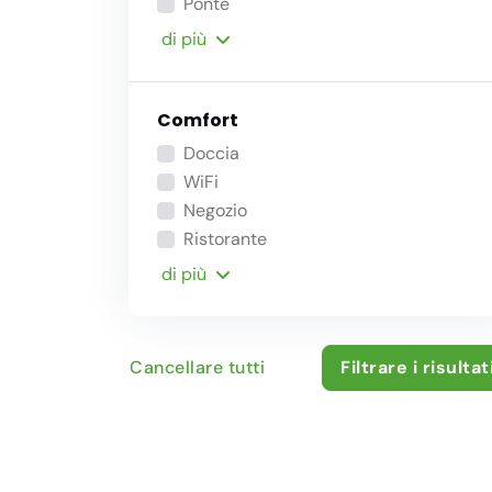
Ponte
di più
Comfort
Doccia
WiFi
Negozio
Ristorante
di più
Cancellare tutti
Filtrare i risultat