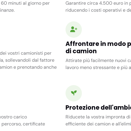
i
60 minuti
al giorno per
Garantire circa 4.500 euro in p
inanze.
riducendo i costi operativi e d
Affrontare in modo pr
di camion
ei vostri camionisti per
a, sollevandoli dal fattore
Attirate più facilmente nuovi 
 camion e prenotando anche
lavoro meno stressante e più ap
Protezione dell'amb
 vostro carico
Riducete la vostra impronta di
 percorso, certificate
efficiente dei camion e all'elim