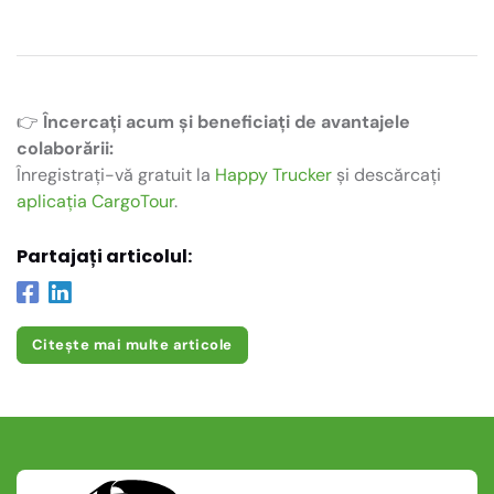
👉
Încercați acum și beneficiați de avantajele
colaborării:
Înregistrați-vă gratuit la
Happy Trucker
și descărcați
aplicația CargoTour
.
Partajați articolul:
Citește mai multe articole