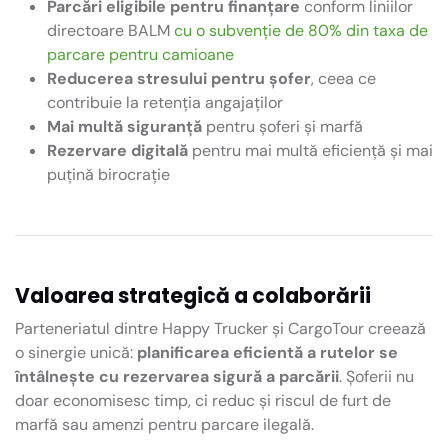
Parcări eligibile pentru finanțare
conform liniilor
directoare BALM
cu o subvenție de 80% din taxa de
parcare pentru camioane
Reducerea stresului pentru șofer
, ceea ce
contribuie la retenția angajaților
Mai multă siguranță
pentru șoferi și marfă
Rezervare digitală
pentru mai multă eficiență și mai
puțină birocrație
Valoarea strategică a colaborării
Parteneriatul dintre Happy Trucker și CargoTour creează
o sinergie unică:
planificarea eficientă a rutelor se
întâlnește cu rezervarea sigură a parcării
. Șoferii nu
doar economisesc timp, ci reduc și riscul de furt de
marfă sau amenzi pentru parcare ilegală.