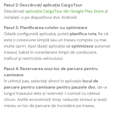
Pasul 2: Descărcați aplicația CargoTour
Descărcați
aplicația CargoTour din Google Play Store
și
instalați-o pe dispozitivul dvs. Android.
Pasul 3: Planificarea rutelor cu optimizare
Odată configurată aplicația, puteți
planifica ruta
, fie că
este o conexiune simplă sau un traseu complex cu mai
multe opriri. Apoi lăsați aplicația să
optimizeze
automat
traseul, luând în considerare timpii de conducere,
traficul și restricțiile vehiculului.
Pasul 4: Rezervarea unui loc de parcare pentru
camioane
În ultimul pas, selectați direct în aplicație
locul de
parcare pentru camioane pentru pauzele dvs.
de-a
lungul traseului ales și rezervați-l comod cu câteva
clicuri. Astfel economisiți timp, reduceți stresul și aveți
mereu un loc de parcare de încredere pe traseu.