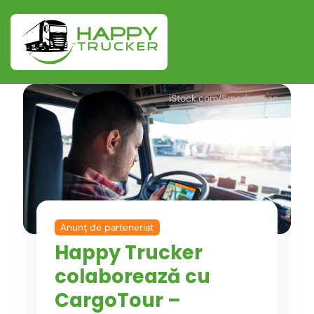
iStock.com/Smederevac
Anunț de parteneriat
Happy Trucker
colaborează cu
CargoTour –