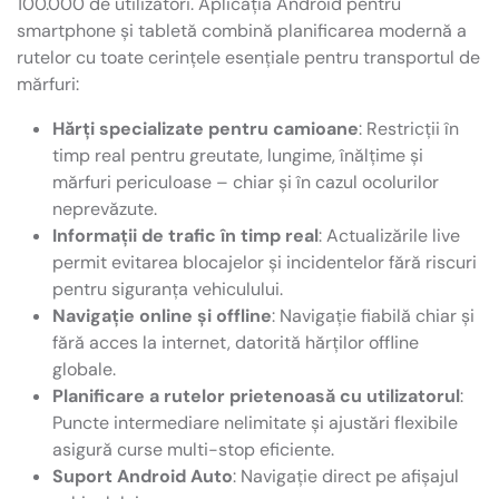
100.000 de utilizatori. Aplicația Android pentru
smartphone și tabletă combină planificarea modernă a
rutelor cu toate cerințele esențiale pentru transportul de
mărfuri:
Hărți specializate pentru camioane
: Restricții în
timp real pentru greutate, lungime, înălțime și
mărfuri periculoase – chiar și în cazul ocolurilor
neprevăzute.
Informații de trafic în timp real
: Actualizările live
permit evitarea blocajelor și incidentelor fără riscuri
pentru siguranța vehiculului.
Navigație online și offline
: Navigație fiabilă chiar și
fără acces la internet, datorită hărților offline
globale.
Planificare a rutelor prietenoasă cu utilizatorul
:
Puncte intermediare nelimitate și ajustări flexibile
asigură curse multi-stop eficiente.
Suport Android Auto
: Navigație direct pe afișajul