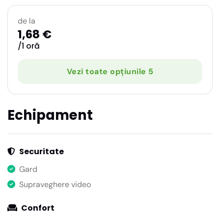
de la
1,68 €
/1 oră
Vezi toate opțiunile 5
Echipament
Securitate
Gard
Supraveghere video
Confort