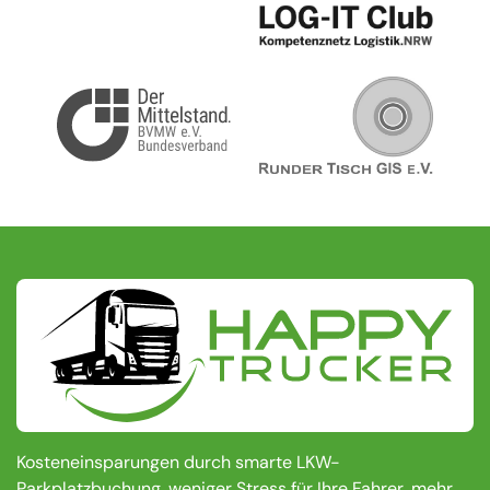
Kosteneinsparungen durch smarte LKW-
Parkplatzbuchung, weniger Stress für Ihre Fahrer, mehr