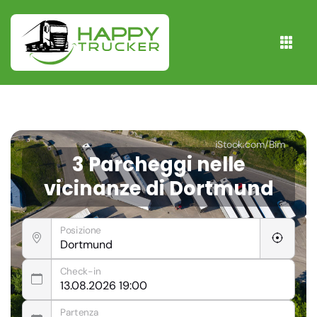
iStock.com/Bim
3 Parcheggi nelle
vicinanze di Dortmund
Posizione
Check-in
Partenza