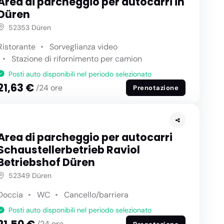
Area di parcheggio per autocarri in
Düren
52353 Düren
Ristorante
Sorveglianza video
Stazione di rifornimento per camion
Posti auto disponibili nel periodo selezionato
21,63 €
/24 ore
Prenotazione
Area di parcheggio per autocarri
Schaustellerbetrieb Raviol
Betriebshof Düren
52349 Düren
Doccia
WC
Cancello/barriera
Posti auto disponibili nel periodo selezionato
/24 ore