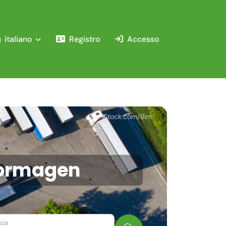
italiano
Registro
Accesso
iStock.com/Bim
 Dormagen
nza