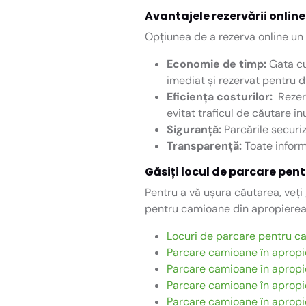
Avantajele rezervării online
Opțiunea de a rezerva online u
Economie de timp:
Gata cu
imediat și rezervat pentru d
Eficiența costurilor:
Rezerv
evitat traficul de căutare inu
Siguranță:
Parcările securiz
Transparență:
Toate inform
Găsiți locul de parcare pen
Pentru a vă ușura căutarea, veți g
pentru camioane din apropierea d
Locuri de parcare pentru ca
Parcare camioane în apropi
Parcare camioane în aprop
Parcare camioane în aprop
Parcare camioane în aprop