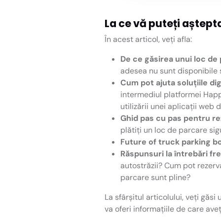
La ce vă puteți aștept
În acest articol, veți afla:
De ce găsirea unui loc de 
adesea nu sunt disponibile 
Cum pot ajuta soluțiile dig
intermediul platformei Happy
utilizării unei aplicații we
Ghid pas cu pas pentru re
plătiți un loc de parcare sig
Future of truck parking b
Răspunsuri la întrebări fr
autostrăzii? Cum pot rezerva
parcare sunt pline?
La sfârșitul articolului, veți gă
va oferi informațiile de care av