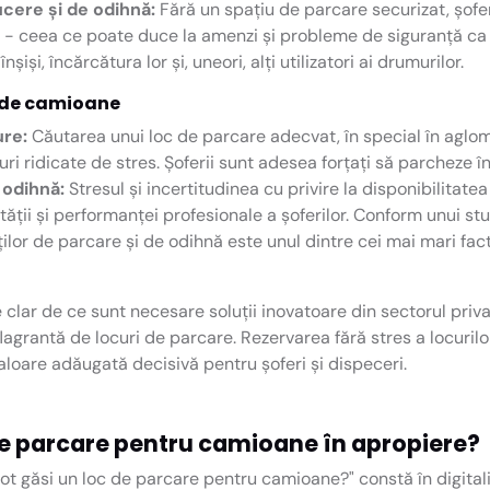
ucere și de odihnă:
Fără un spațiu de parcare securizat, șofe
 - ceea ce poate duce la amenzi și probleme de siguranță ca ur
înșiși, încărcătura lor și, uneori, alți utilizatori ai drumurilor.
i de camioane
ure:
Căutarea unui loc de parcare adecvat, în special în aglo
luri ridicate de stres. Șoferii sunt adesea forțați să parcheze
 odihnă:
Stresul și incertitudinea cu privire la disponibilitat
ții și performanței profesionale a șoferilor. Conform unui stu
ilor de parcare și de odihnă este unul dintre cei mai mari fact
clar de ce sunt necesare soluții inovatoare din sectorul privat
flagrantă de locuri de parcare. Rezervarea fără stres a locuril
valoare adăugată decisivă pentru șoferi și dispeceri.
de parcare pentru camioane în apropiere?
t găsi un loc de parcare pentru camioane?" constă în digitali