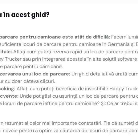
a în acest ghid?
parcare pentru camioane este atât de dificilă:
Facem lumin
suficiente locuri de parcare pentru camioane în Germania și E
itale:
Aflați cum puteți rezerva rapid un loc de parcare pentr
 Trucker sau prin integrarea acesteia în alte soluții software 
b de parcare pentru camioane.
zervarea unui loc de parcare:
Un ghid detaliat vă arată cum s
ur cu doar câteva clicuri.
ooking:
Aflați cum puteți beneficia de investițiile Happy Truck
ecvente:
Unde pot găsi cu ușurință un loc de parcare pentru
 locuri de parcare ieftine pentru camioane? Și: Ce ar trebui s
si un rezumat al celor mai importante constatări. Fie că sunteți
eți nevoie pentru a optimiza căutarea de locuri de parcare pe