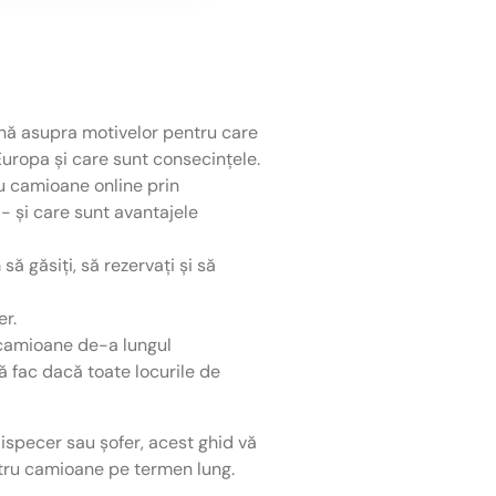
ă asupra motivelor pentru care
uropa și care sunt consecințele.
u camioane online prin
- și care sunt avantajele
ă găsiți, să rezervați și să
er.
 camioane de-a lungul
ă fac dacă toate locurile de
 dispecer sau șofer, acest ghid vă
ntru camioane pe termen lung.