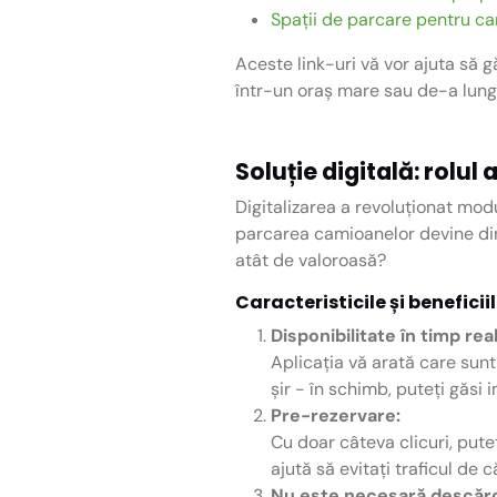
Spații de parcare pentru ca
Aceste link-uri vă vor ajuta să g
într-un oraș mare sau de-a lungu
Soluție digitală: rolu
Digitalizarea a revoluționat mo
parcarea camioanelor devine din 
atât de valoroasă?
Caracteristicile și benefici
Disponibilitate în timp real
Aplicația vă arată care sunt
șir - în schimb, puteți găsi
Pre-rezervare:
Cu doar câteva clicuri, pute
ajută să evitați traficul de 
Nu este necesară descărca