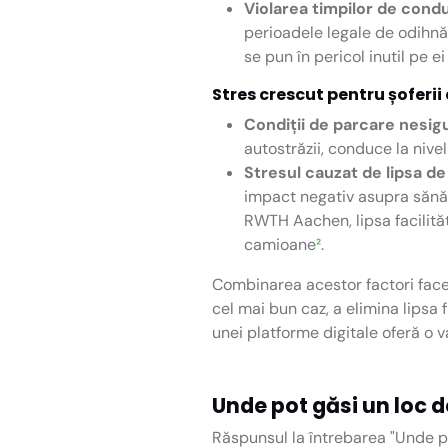
Violarea timpilor de cond
perioadele legale de odihnă
se pun în pericol inutil pe ei 
Stres crescut pentru șoferi
Condiții de parcare nesig
autostrăzii, conduce la nive
Stresul cauzat de lipsa de
impact negativ asupra sănătă
RWTH Aachen, lipsa facilităț
camioane
²
.
Combinarea acestor factori face 
cel mai bun caz, a elimina lipsa 
unei platforme digitale oferă o 
Unde pot găsi un loc 
Răspunsul la întrebarea "Unde po