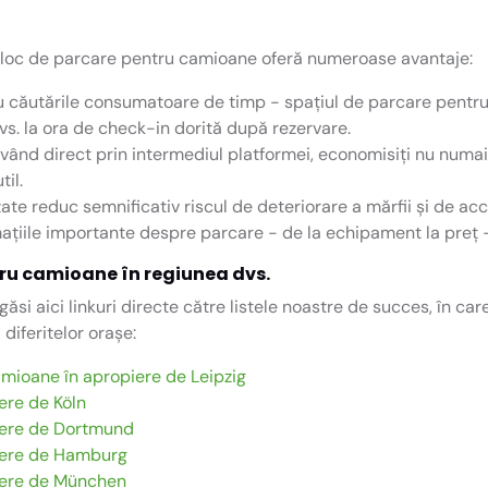
n loc de parcare pentru camioane oferă numeroase avantaje:
 căutările consumatoare de timp - spațiul de parcare pentru 
vs. la ora de check-in dorită după rezervare.
ând direct prin intermediul platformei, economisiți nu numai 
til.
ate reduc semnificativ riscul de deteriorare a mărfii și de acc
ațiile importante despre parcare - de la echipament la preț - 
tru camioane în regiunea dvs.
ăsi aici linkuri directe către listele noastre de succes, în car
iferitelor orașe:
mioane în apropiere de Leipzig
ere de Köln
iere de Dortmund
iere de Hamburg
iere de München