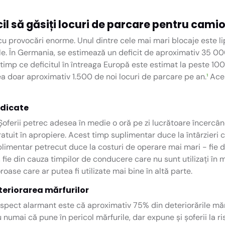
icil să găsiți locuri de parcare pentru cam
 cu provocări enorme. Unul dintre cele mai mari blocaje este l
le. În Germania, se estimează un deficit de aproximativ 35 00
imp ce deficitul în întreaga Europă este estimat la peste 100
a doar aproximativ 1.500 de noi locuri de parcare pe an.
¹
Acea
ridicate
oferii petrec adesea în medie o oră pe zi lucrătoare încercâ
uit în apropiere. Acest timp suplimentar duce la întârzieri c
limentar petrecut duce la costuri de operare mai mari - fie 
 fie din cauza timpilor de conducere care nu sunt utilizați în
oase care ar putea fi utilizate mai bine în altă parte.
eteriorarea mărfurilor
pect alarmant este că aproximativ 75% din deteriorările mărfu
numai că pune în pericol mărfurile, dar expune și șoferii la risc