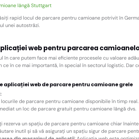
mioane lângă Stuttgart
ăsiți rapid locul de parcare pentru camioane potrivit în Germa
l unei autostrăzi.
l aplicației web pentru parcarea camioanel
dul în care putem face mai eficiente procesele cu valoare adă
ce în ce mai importantă, în special în sectorul logistic. Dar 
ile aplicației web de parcare pentru camioane grele
:
 locurile de parcare pentru camioane disponibile în timp real.
 imediat un loc de parcare gratuit pentru camioane lângă dvs.
ți rezerva un spațiu de parcare pentru camioane chiar înainte
căutare inutil și să vă asigurați un spațiu sigur de parcare pent
rea din magazinul de aplicații
: Aplicația web este optimiza