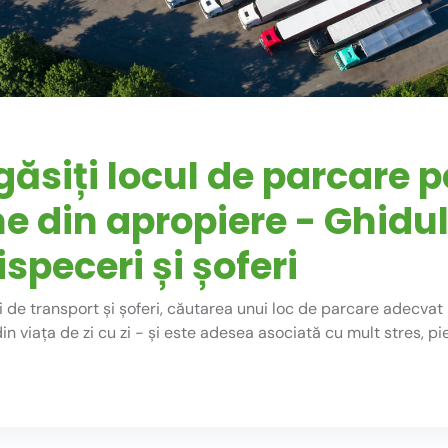
ăsiți locul de parcare 
 din apropiere - Ghidul 
speceri și șoferi
 de transport și șoferi, căutarea unui loc de parcare adecvat
n viața de zi cu zi - și este adesea asociată cu mult stres, pi