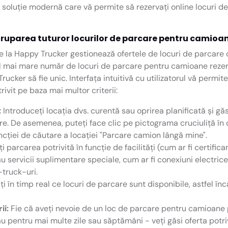
 soluție modernă care vă permite să rezervați online locuri 
ruparea tuturor locurilor de parcare pentru camioane
 la Happy Trucker gestionează ofertele de locuri de parcare
cel mai mare număr de locuri de parcare pentru camioane reze
ker să fie unic. Interfața intuitivă cu utilizatorul vă permite 
vit pe baza mai multor criterii:
:
Introduceți locația dvs. curentă sau oprirea planificată și gă
e. De asemenea, puteți face clic pe pictograma cruciuliță în c
uncției de căutare a locației "Parcare camion lângă mine".
i parcarea potrivită în funcție de facilități (cum ar fi certif
sau servicii suplimentare speciale, cum ar fi conexiuni electric
-truck-uri.
ți în timp real ce locuri de parcare sunt disponibile, astfel înc
ii:
Fie că aveți nevoie de un loc de parcare pentru camioane 
 pentru mai multe zile sau săptămâni - veți găsi oferta potri