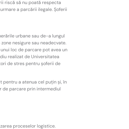
rii riscă să nu poată respecta
mare a parcării ilegale. Șoferii
merările urbane sau de-a lungul
 în zone nesigure sau neadecvate.
ea unui loc de parcare pot avea un
diu realizat de Universitatea
ori de stres pentru șoferii de
 pentru a atenua cel puțin și, în
or de parcare prin intermediul
zarea proceselor logistice.