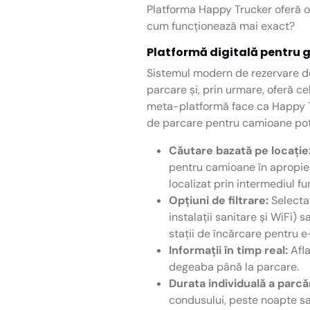
Platforma Happy Trucker oferă o
cum funcționează mai exact?
Platformă digitală pentru g
Sistemul modern de rezervare de
parcare și, prin urmare, oferă 
meta-platformă face ca Happy Truc
de parcare pentru camioane potri
Căutare bazată pe locație
pentru camioane în apropier
localizat prin intermediul f
Opțiuni de filtrare:
Selectaț
instalații sanitare și WiFi) 
stații de încărcare pentru e
Informații în timp real:
Afla
degeaba până la parcare.
Durata individuală a parcăr
condusului, peste noapte sau