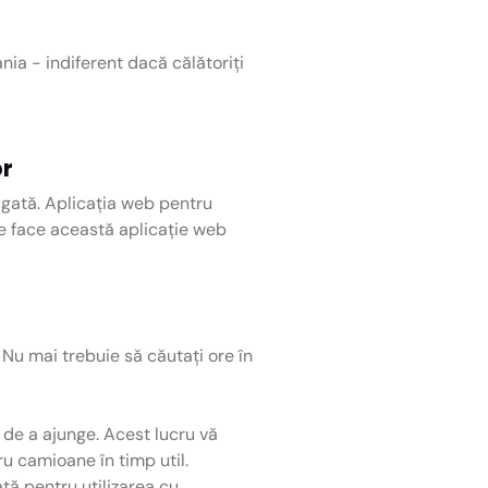
nia - indiferent dacă călătoriți
or
ugată. Aplicația web pentru
ce face această aplicație web
 Nu mai trebuie să căutați ore în
 de a ajunge. Acest lucru vă
ru camioane în timp util.
tă pentru utilizarea cu