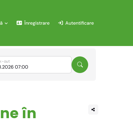
ă
Înregistrare
Autentificare
k-out
ne în