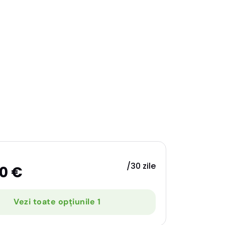
/30 zile
0 €
Vezi toate opțiunile 1