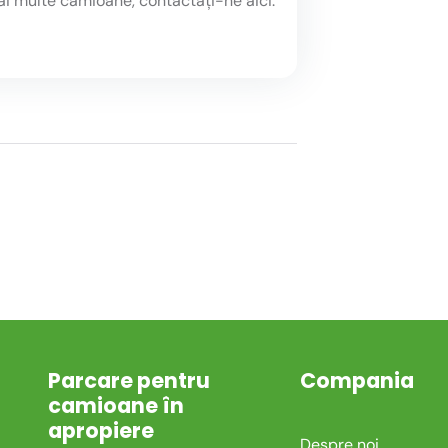
ai multe camioane, contactați-ne aici.
Parcare pentru
Compania
camioane în
apropiere
Despre noi