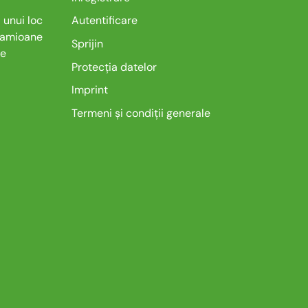
 unui loc
Autentificare
camioane
Sprijin
de
Protecția datelor
Imprint
Termeni și condiții generale