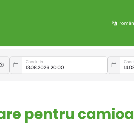
român
Check-in
Chec
are pentru camioa