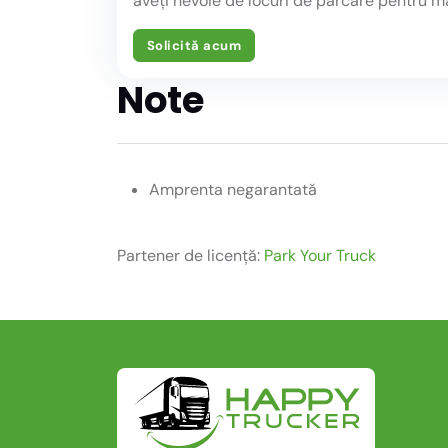
aveți nevoie de locuri de parcare pentru m
Solicită acum
Note
Amprenta negarantată
Partener de licență:
Park Your Truck