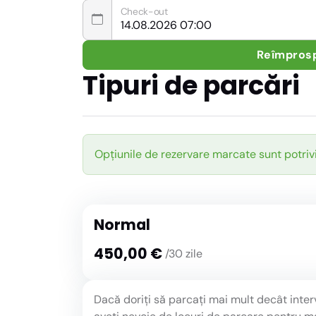
Check-out
Reîmpros
Tipuri de parcări
Opțiunile de rezervare marcate sunt potriv
Normal
450,00 €
/30 zile
Dacă doriți să parcați mai mult decât inte