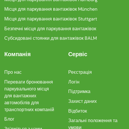
Місця для паркування вантажівок München
Місця для паркування вантажівок Stuttgart
Безпечні місця для паркування вантажівок
Субсидовані стоянки для вантажівок BALM
Компанія
Сервіс
Про нас
Реєстрація
Переваги бронювання
Логін
паркувального місця
Підтримка
для вантажних
Захист даних
автомобілів для
транспортних компаній
Відбиток
Блог
Загальні положення та
умови
Зв'яжіться з нами