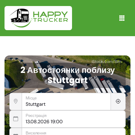
iStock.com/Bim
2 Автостоянки поблизу
Stuttgart
Місце
Реєстрація
Виселення